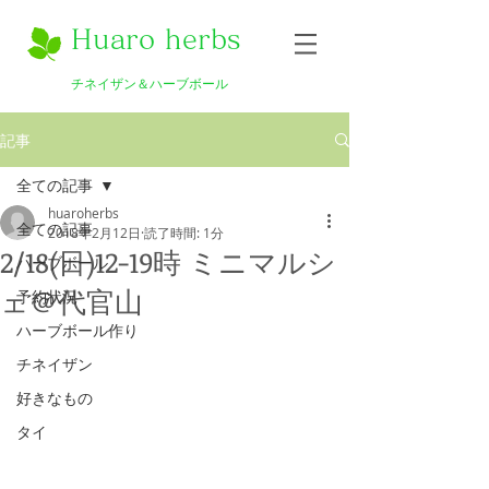
Huaro herbs
チネイザン＆ハーブボール
記事
全ての記事
huaroherbs
全ての記事
2018年2月12日
読了時間: 1分
2/18(日)12-19時 ミニマルシ
ハーブボール
ェ＠代官山
予約状況
ハーブボール作り
チネイザン
好きなもの
タイ