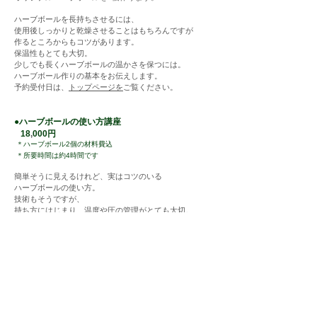
ハーブボールを長持ちさせるには、
使用後しっかりと乾燥させることはもちろんですが
作るところからもコツがあります。
保温性もとても大切。
少しでも長くハーブ
ボールの温かさを保つには。
ハーブボール作りの基本をお伝えします。
予約受付日は、
トップページを
ご覧ください。
●
ハ
ーブボ
ー
ルの使い方講座
​
18
,
000円
＊ハーブボール2個の材料費込
​
＊所要時間は
約4
時間です
簡単そうに
見えるけれど、実はコツのいる
ハーブボ
ールの使い方。
技術もそうですが、
持ち方にはじまり、温度
や圧の管理が
と
ても大切。
ハーブボールを使う際の基本と技術を
その方のご希望に合わせて
お伝え
します。
お気軽にお問い合わせください。
予約受付日は、
こちら
を
ご覧ください。