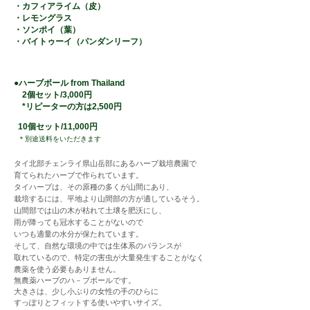
・カフィアライム（皮）
・レモングラス
・ソンポイ（葉）
・バイトゥーイ（パンダンリーフ）
●ハー
ブ
ボ
ール
from
Thailand
2
個セット
/3,000円
*リピーターの方は
2,500円
10個セット/11,000円
＊別途送料をいただきます
​
​
タイ北部チェンライ県山岳部にあるハーブ栽培農園で
育てられたハーブで作られています。
タイハーブは、その原種の多くが
山間にあり、
栽培するには、平地より山間部の方が適しているそう。
山間部では山の木が枯れて土壌を肥沃にし、
雨が降っても冠水することがないので
いつも適量の水分が保たれています。
そして、自然な環境
の中では生体系のバランスが
取れているので、
特定の害虫が大量発生することがなく
農薬を使う必要もありません。
無農薬ハーブのハ－ブボールで
す。
大きさは、少し小ぶりの女性の手のひらに
すっぽりとフィットする
使いや
すいサイズ。