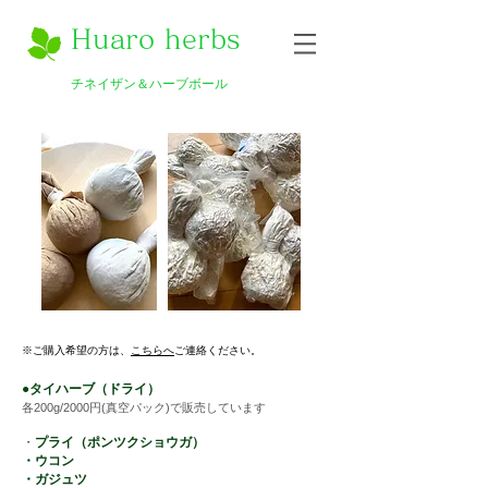
Huaro herbs
チネイザン＆ハーブボール
※ご購入希望の方は、
こちらへ
ご連絡ください。
●タイ
ハーブ（ドライ）
各200g/2000円(真空パック)で
販売しています
・
プライ（ポンツクショウガ）
・ウコン
・ガジュツ