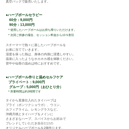
​真空パックで販売いたします。
●
ハー
ブボールセラピー
60分：9
,
000円
90分：13,000円
＊使用したハーブボールはお持ち帰りいただけます。
＊次回ご持参の場合、セッション料金から10％割引
スチーマーで熱々に蒸したハーブボールを
お体に当てていきます。
湿度を保った熱は、身体の内側に浸透しやすい。
温泉に入ったようなホカホカ感を体験ください。
背中や仙骨の温めは特におすすめです。
●
ハー
ブボール作りと温めセルフケア
プライベート：
9
,
000円
グループ：5,000円（おひとり分）
＊所要時間は
約
3時間です
タイから直接仕入れたタイハーブは
プライ（ポンツク
ショウガ）、ウコン、
カフィアライム、レモングラスなど。
沖縄月桃とタイハーブをメインに
さまざまなハーブ
、スパイスからお好みで
ブレンドしていただき自分だけの
オリジナル
ハーブボールを2個作ります
。