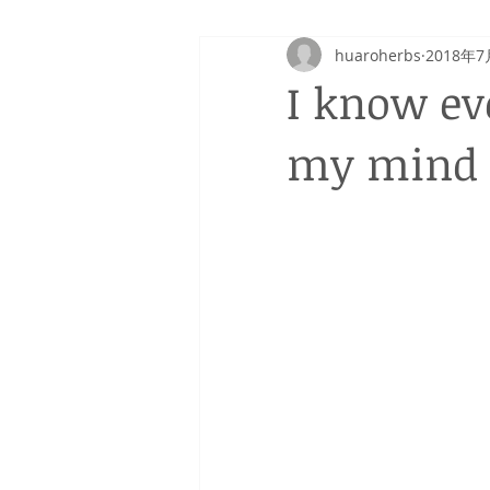
huaroherbs
2018年
I know ev
my mind