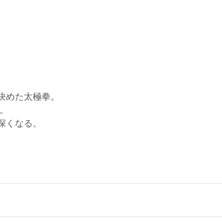
決めた太極拳。
M。
深くなる。