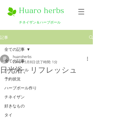
Huaro herbs
チネイザン＆ハーブボール
記事
全ての記事
huaroherbs
全ての記事
2016年5月8日
読了時間: 1分
日光浴、リフレッシュ
ハーブボール
予約状況
ハーブボール作り
チネイザン
好きなもの
タイ