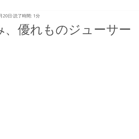
月20日
読了時間: 1分
み、優れものジューサー