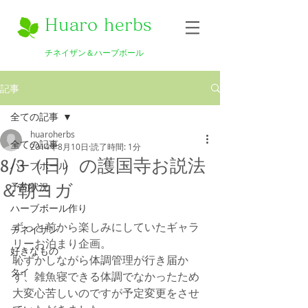
Huaro herbs
チネイザン＆ハーブボール
記事
全ての記事
huaroherbs
全ての記事
2014年8月10日
読了時間: 1分
8/3（日）の護国寺お説法
ハーブボール
＆朝ヨガ
予約状況
ハーブボール作り
ずっと前から楽しみにしていたギャラ
チネイザン
リーお泊まり企画。 
好きなもの
恥ずかしながら体調管理が行き届か
タイ
ず、雑魚寝できる体調でなかったため 
大変心苦しいのですが予定変更をさせ